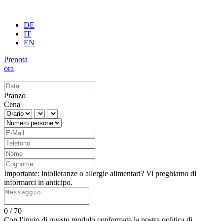
DE
IT
EN
Prenota
ora
Pranzo
Cena
Importante: intolleranze o allergie alimentari? Vi preghiamo di
informarci in anticipo.
0
/ 70
Con l’invio di questo modulo confermate la nostra politica di